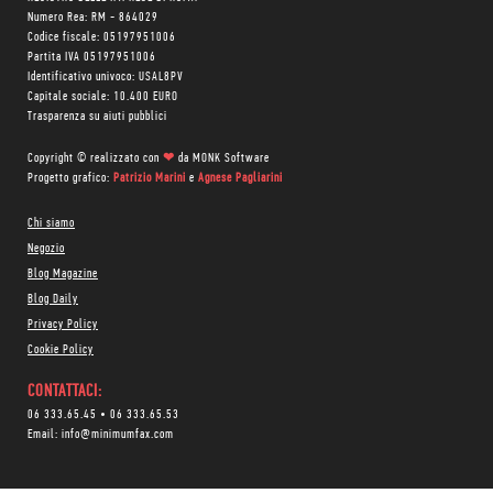
Numero Rea: RM - 864029
Codice fiscale: 05197951006
Partita IVA 05197951006
Identificativo univoco: USAL8PV
Capitale sociale: 10.400 EURO
Trasparenza su aiuti pubblici
Copyright © realizzato con
❤
da
MONK Software
Progetto grafico:
Patrizio Marini
e
Agnese Pagliarini
Chi siamo
Negozio
Blog Magazine
Blog Daily
Privacy Policy
Cookie Policy
CONTATTACI:
06 333.65.45
•
06 333.65.53
Email:
info@minimumfax.com