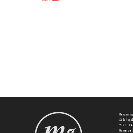
Denominaz
Sede lega
939) - C
Numero e 