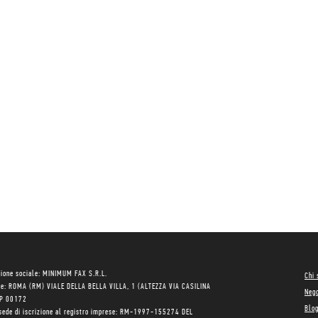
ione sociale: MINIMUM FAX S.R.L.
Chi
le: ROMA (RM) VIALE DELLA BELLA VILLA, 1 (ALTEZZA VIA CASILINA
Neg
AP 00172
Blo
sede di iscrizione al registro imprese: RM-1997-155274 DEL