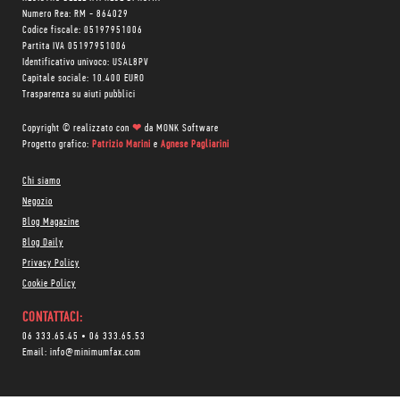
Numero Rea: RM - 864029
Codice fiscale: 05197951006
Partita IVA 05197951006
Identificativo univoco: USAL8PV
Capitale sociale: 10.400 EURO
Trasparenza su aiuti pubblici
Copyright © realizzato con
❤
da
MONK Software
Progetto grafico:
Patrizio Marini
e
Agnese Pagliarini
Chi siamo
Negozio
Blog Magazine
Blog Daily
Privacy Policy
Cookie Policy
CONTATTACI:
06 333.65.45
•
06 333.65.53
Email:
info@minimumfax.com