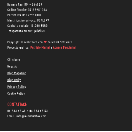
Numero Rea: RM - 864029
Codice fiscale: 05197951006
Partita IVA 05197951006
Identificativo univoco: USAL8PV
Capitale sociale: 10.400 EURO
Trasparenza su aiuti pubblici
Copyright © realizzato con
❤
da
MONK Software
Progetto grafico:
Patrizio Marini
e
Agnese Pagliarini
Chi siamo
Negozio
Blog Magazine
Blog Daily
Privacy Policy
Cookie Policy
CONTATTACI:
06 333.65.45
•
06 333.65.53
Email:
info@minimumfax.com