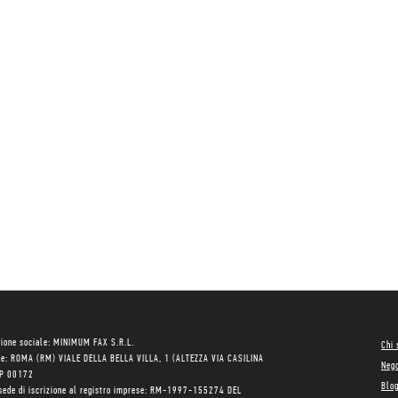
ione sociale: MINIMUM FAX S.R.L.
Chi
le: ROMA (RM) VIALE DELLA BELLA VILLA, 1 (ALTEZZA VIA CASILINA
Neg
AP 00172
Blo
sede di iscrizione al registro imprese: RM-1997-155274 DEL