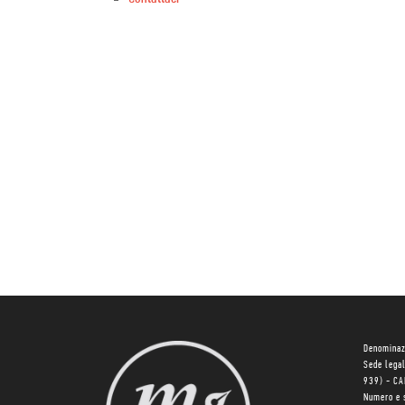
Denominaz
Sede lega
939) - C
Numero e 