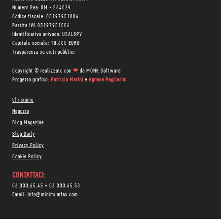
Numero Rea: RM - 864029
Codice fiscale: 05197951006
Partita IVA 05197951006
Identificativo univoco: USAL8PV
Capitale sociale: 10.400 EURO
Trasparenza su aiuti pubblici
Copyright © realizzato con
❤
da
MONK Software
Progetto grafico:
Patrizio Marini
e
Agnese Pagliarini
Chi siamo
Negozio
Blog Magazine
Blog Daily
Privacy Policy
Cookie Policy
CONTATTACI:
06 333.65.45
•
06 333.65.53
Email:
info@minimumfax.com