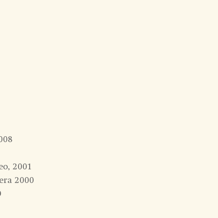
008
eo, 2001
era 2000
9