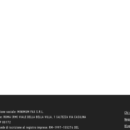
ione sociale: MINIMUM FAX S.R.L.
Chi
le: ROMA (RM) VIALE DELLA BELLA VILLA, 1 (ALTEZZA VIA CASILINA
Neg
AP 00172
Blo
sede di iscrizione al registro imprese: RM-1997-155274 DEL