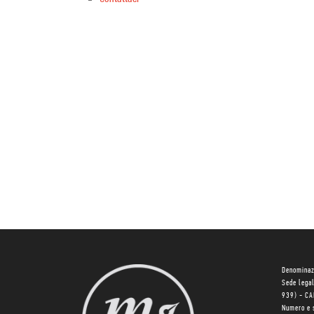
Denominaz
Sede lega
939) - C
Numero e 