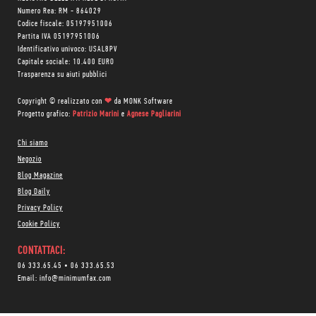
Numero Rea: RM - 864029
Codice fiscale: 05197951006
Partita IVA 05197951006
Identificativo univoco: USAL8PV
Capitale sociale: 10.400 EURO
Trasparenza su aiuti pubblici
Copyright © realizzato con
❤
da
MONK Software
Progetto grafico:
Patrizio Marini
e
Agnese Pagliarini
Chi siamo
Negozio
Blog Magazine
Blog Daily
Privacy Policy
Cookie Policy
CONTATTACI:
06 333.65.45
•
06 333.65.53
Email:
info@minimumfax.com