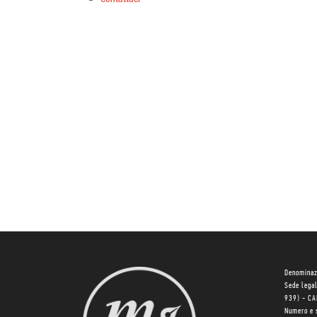
Denominaz
Sede lega
939) - C
Numero e 