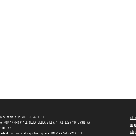
ione sociale: MINIMUM FAX S.R.L.
Chi
le: ROMA (RM) VIALE DELLA BELLA VILLA, 1 (ALTEZZA VIA CASILINA
Neg
AP 00172
Blo
sede di iscrizione al registro imprese: RM-1997-155274 DEL