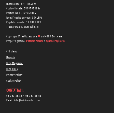
Numero Rea: RM - 864029
Codice fiscale: 05197951006
Partita IVA 05197951006
Identificativo univoco: USAL8PV
Capitale sociale: 10.400 EURO
Trasparenza su aiuti pubblici
Copyright © realizzato con
❤
da
MONK Software
Progetto grafico:
Patrizio Marini
e
Agnese Pagliarini
Chi siamo
Negozio
Blog Magazine
Blog Daily
Privacy Policy
Cookie Policy
CONTATTACI:
06 333.65.45
•
06 333.65.53
Email:
info@minimumfax.com