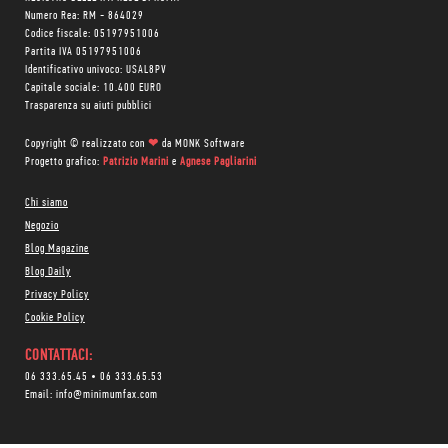
Numero Rea: RM - 864029
Codice fiscale: 05197951006
Partita IVA 05197951006
Identificativo univoco: USAL8PV
Capitale sociale: 10.400 EURO
Trasparenza su aiuti pubblici
Copyright © realizzato con
❤
da
MONK Software
Progetto grafico:
Patrizio Marini
e
Agnese Pagliarini
Chi siamo
Negozio
Blog Magazine
Blog Daily
Privacy Policy
Cookie Policy
CONTATTACI:
06 333.65.45
•
06 333.65.53
Email:
info@minimumfax.com