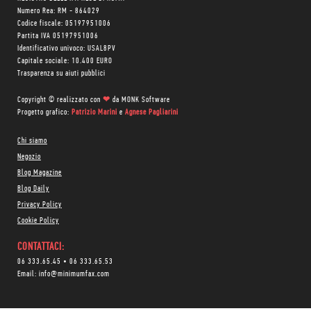
Numero Rea: RM - 864029
Codice fiscale: 05197951006
Partita IVA 05197951006
Identificativo univoco: USAL8PV
Capitale sociale: 10.400 EURO
Trasparenza su aiuti pubblici
Copyright © realizzato con
❤
da
MONK Software
Progetto grafico:
Patrizio Marini
e
Agnese Pagliarini
Chi siamo
Negozio
Blog Magazine
Blog Daily
Privacy Policy
Cookie Policy
CONTATTACI:
06 333.65.45
•
06 333.65.53
Email:
info@minimumfax.com