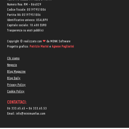
Numero Rea: RM - 864029
Codice fiscale: 05197951006
Partita IVA 05197951006
Identificativo univoco: USAL8PV
Capitale sociale: 10.400 EURO
Trasparenza su aiuti pubblici
Copyright © realizzato con
❤
da
MONK Software
Progetto grafico:
Patrizio Marini
e
Agnese Pagliarini
Chi siamo
Negozio
Blog Magazine
Blog Daily
Privacy Policy
Cookie Policy
CONTATTACI:
06 333.65.45
•
06 333.65.53
Email:
info@minimumfax.com