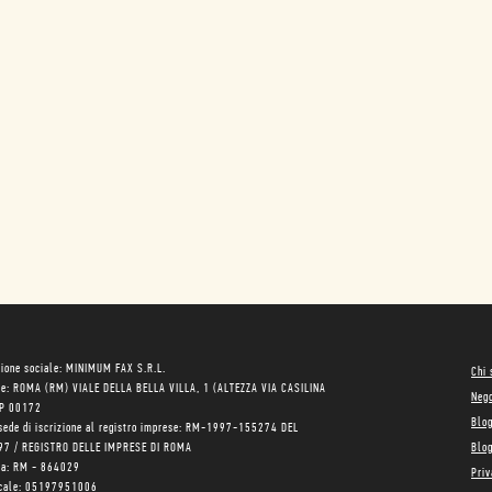
ione sociale: MINIMUM FAX S.R.L.
Chi
le: ROMA (RM) VIALE DELLA BELLA VILLA, 1 (ALTEZZA VIA CASILINA
Neg
AP 00172
Blo
sede di iscrizione al registro imprese: RM-1997-155274 DEL
97 / REGISTRO DELLE IMPRESE DI ROMA
Blog
ea: RM - 864029
Priv
scale: 05197951006