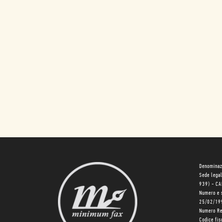
Denominaz
Sede lega
939) - C
Numero e 
25/02/19
Numero R
Codice fi