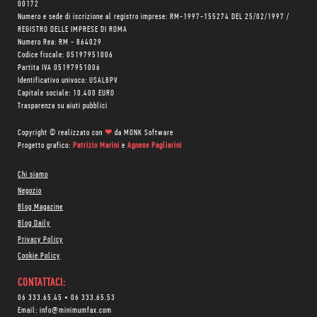
00172
Numero e sede di iscrizione al registro imprese: RM-1997-155274 DEL 25/02/1997 /
REGISTRO DELLE IMPRESE DI ROMA
Numero Rea: RM - 864029
Codice fiscale: 05197951006
Partita IVA 05197951006
Identificativo univoco: USAL8PV
Capitale sociale: 10.400 EURO
Trasparenza su aiuti pubblici
Copyright © realizzato con
❤
da
MONK Software
Progetto grafico:
Patrizio Marini
e
Agnese Pagliarini
Chi siamo
Negozio
Blog Magazine
Blog Daily
Privacy Policy
Cookie Policy
CONTATTACI:
06 333.65.45
•
06 333.65.53
Email:
info@minimumfax.com