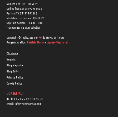
Numero Rea: RM - 864029
Codice fiscale: 05197951006
Partita IVA 05197951006
Identificativo univoco: USAL8PV
Capitale sociale: 10.400 EURO
Trasparenza su aiuti pubblici
Copyright © realizzato con
❤
da
MONK Software
Progetto grafico:
Patrizio Marini
e
Agnese Pagliarini
Chi siamo
Negozio
Blog Magazine
Blog Daily
Privacy Policy
Cookie Policy
CONTATTACI:
06 333.65.45
•
06 333.65.53
Email:
info@minimumfax.com