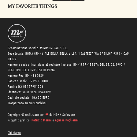
MY FAVORITE THINGS
Denominazione sociale: MINIMUM FAX S.R.L.
Sede legale: ROMA (RM) VIALE DELLA BELLA VILLA, 1 (ALTEZZA VIA CASILINA 939) - CAP
00172
Numero e sede di iscrizione al registro imprese: RM-1997-155274 DEL 25/02/1997 /
REGISTRO DELLE IMPRESE DI ROMA
Numero Rea: RM - 864029
Codice fiscale: 05197951006
Partita IVA 05197951006
Identificativo univoco: USAL8PV
Capitale sociale: 10.400 EURO
Trasparenza su aiuti pubblici
Copyright © realizzato con
❤
da
MONK Software
Progetto grafico:
Patrizio Marini
e
Agnese Pagliarini
Chi siamo