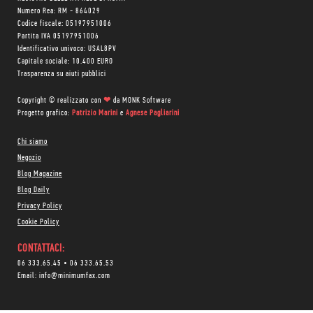
Numero Rea: RM - 864029
Codice fiscale: 05197951006
Partita IVA 05197951006
Identificativo univoco: USAL8PV
Capitale sociale: 10.400 EURO
Trasparenza su aiuti pubblici
Copyright © realizzato con
❤
da
MONK Software
Progetto grafico:
Patrizio Marini
e
Agnese Pagliarini
Chi siamo
Negozio
Blog Magazine
Blog Daily
Privacy Policy
Cookie Policy
CONTATTACI:
06 333.65.45
•
06 333.65.53
Email:
info@minimumfax.com