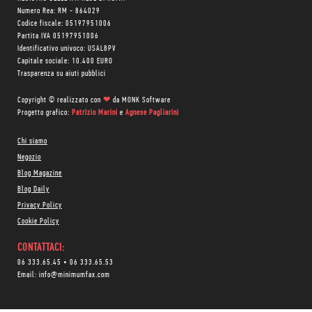
Numero Rea: RM - 864029
Codice fiscale: 05197951006
Partita IVA 05197951006
Identificativo univoco: USAL8PV
Capitale sociale: 10.400 EURO
Trasparenza su aiuti pubblici
Copyright © realizzato con
❤
da
MONK Software
Progetto grafico:
Patrizio Marini
e
Agnese Pagliarini
Chi siamo
Negozio
Blog Magazine
Blog Daily
Privacy Policy
Cookie Policy
CONTATTACI:
06 333.65.45
•
06 333.65.53
Email:
info@minimumfax.com