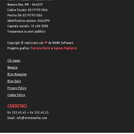
Numero Rea: RM - 864029
Codice fiscale: 05197951006
Partita IVA 05197951006
Identificativo univoco: USAL8PV
Capitale sociale: 10.400 EURO
Trasparenza su aiuti pubblici
Copyright © realizzato con
❤
da
MONK Software
Progetto grafico:
Patrizio Marini
e
Agnese Pagliarini
Chi siamo
Negozio
Blog Magazine
Blog Daily
Privacy Policy
Cookie Policy
CONTATTACI:
06 333.65.45
•
06 333.65.53
Email:
info@minimumfax.com