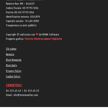
Numero Rea: RM - 864029
Codice fiscale: 05197951006
Partita IVA 05197951006
Identificativo univoco: USAL8PV
Capitale sociale: 10.400 EURO
Trasparenza su aiuti pubblici
Copyright © realizzato con
❤
da
MONK Software
Progetto grafico:
Patrizio Marini
e
Agnese Pagliarini
Chi siamo
Negozio
Blog Magazine
Blog Daily
Privacy Policy
Cookie Policy
CONTATTACI:
06 333.65.45
•
06 333.65.53
Email:
info@minimumfax.com