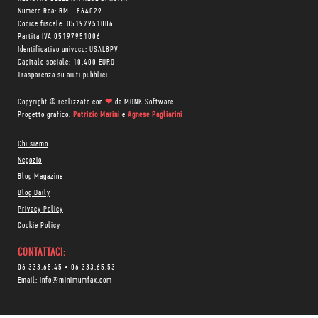
Numero Rea: RM - 864029
Codice fiscale: 05197951006
Partita IVA 05197951006
Identificativo univoco: USAL8PV
Capitale sociale: 10.400 EURO
Trasparenza su aiuti pubblici
Copyright © realizzato con
❤
da
MONK Software
Progetto grafico:
Patrizio Marini
e
Agnese Pagliarini
Chi siamo
Negozio
Blog Magazine
Blog Daily
Privacy Policy
Cookie Policy
CONTATTACI:
06 333.65.45
•
06 333.65.53
Email:
info@minimumfax.com