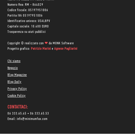
Numero Rea: RM - 864029
Codice fiscale: 05197951006
Partita IVA 05197951006
Identificativo univoco: USAL8PV
Capitale sociale: 10.400 EURO
Trasparenza su aiuti pubblici
Copyright © realizzato con
❤
da
MONK Software
Progetto grafico:
Patrizio Marini
e
Agnese Pagliarini
Chi siamo
Negozio
Blog Magazine
Blog Daily
Privacy Policy
Cookie Policy
CONTATTACI:
06 333.65.45
•
06 333.65.53
Email:
info@minimumfax.com