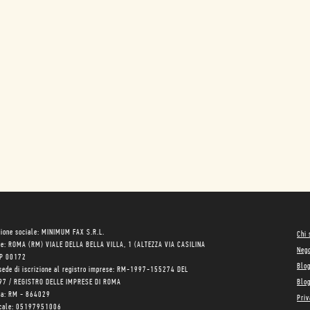
ione sociale: MINIMUM FAX S.R.L.
Chi
le: ROMA (RM) VIALE DELLA BELLA VILLA, 1 (ALTEZZA VIA CASILINA
Neg
AP 00172
Blo
sede di iscrizione al registro imprese: RM-1997-155274 DEL
97 / REGISTRO DELLE IMPRESE DI ROMA
Blog
ea: RM - 864029
Priv
scale: 05197951006