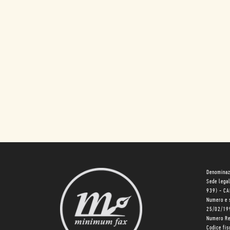
Denominaz
Sede lega
939) - C
Numero e 
25/02/19
Numero R
Codice fi