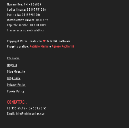
Numero Rea: RM - 864029
Codice fiscale: 05197951006
Partita IVA 05197951006
Identificativo univoco: USAL8PV
Capitale sociale: 10.400 EURO
Trasparenza su aiuti pubblici
Copyright © realizzato con
❤
da
MONK Software
Progetto grafico:
Patrizio Marini
e
Agnese Pagliarini
Chi siamo
Negozio
Blog Magazine
Blog Daily
Privacy Policy
Cookie Policy
CONTATTACI:
06 333.65.45
•
06 333.65.53
Email:
info@minimumfax.com