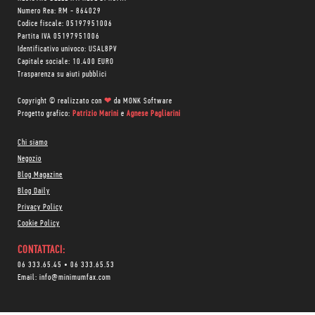
Numero Rea: RM - 864029
Codice fiscale: 05197951006
Partita IVA 05197951006
Identificativo univoco: USAL8PV
Capitale sociale: 10.400 EURO
Trasparenza su aiuti pubblici
Copyright © realizzato con
❤
da
MONK Software
Progetto grafico:
Patrizio Marini
e
Agnese Pagliarini
Chi siamo
Negozio
Blog Magazine
Blog Daily
Privacy Policy
Cookie Policy
CONTATTACI:
06 333.65.45
•
06 333.65.53
Email:
info@minimumfax.com