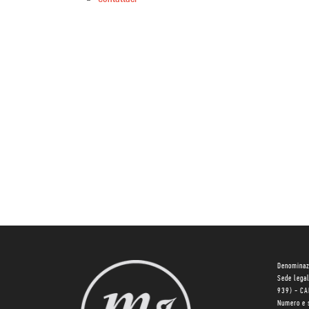
Denominaz
Sede lega
939) - C
Numero e 