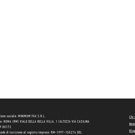
ione sociale: MINIMUM FAX S.R.L.
Chi
le: ROMA (RM) VIALE DELLA BELLA VILLA, 1 (ALTEZZA VIA CASILINA
Neg
AP 00172
Blo
sede di iscrizione al registro imprese: RM-1997-155274 DEL