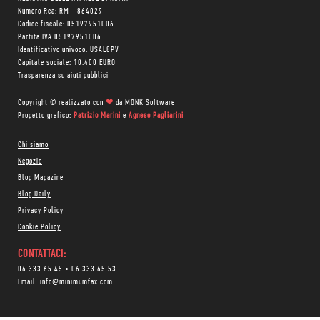
Numero Rea: RM - 864029
Codice fiscale: 05197951006
Partita IVA 05197951006
Identificativo univoco: USAL8PV
Capitale sociale: 10.400 EURO
Trasparenza su aiuti pubblici
Copyright © realizzato con
❤
da
MONK Software
Progetto grafico:
Patrizio Marini
e
Agnese Pagliarini
Chi siamo
Negozio
Blog Magazine
Blog Daily
Privacy Policy
Cookie Policy
CONTATTACI:
06 333.65.45
•
06 333.65.53
Email:
info@minimumfax.com