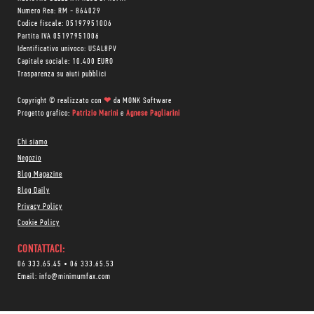
Numero Rea: RM - 864029
Codice fiscale: 05197951006
Partita IVA 05197951006
Identificativo univoco: USAL8PV
Capitale sociale: 10.400 EURO
Trasparenza su aiuti pubblici
Copyright © realizzato con
❤
da
MONK Software
Progetto grafico:
Patrizio Marini
e
Agnese Pagliarini
Chi siamo
Negozio
Blog Magazine
Blog Daily
Privacy Policy
Cookie Policy
CONTATTACI:
06 333.65.45
•
06 333.65.53
Email:
info@minimumfax.com