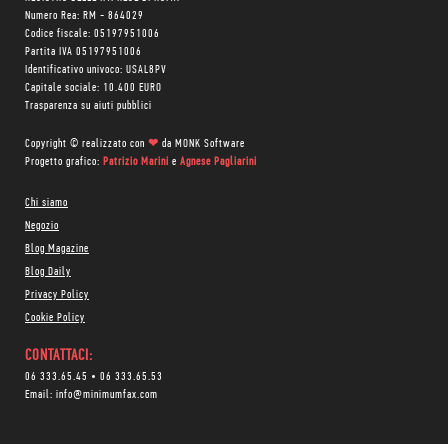
Numero Rea: RM - 864029
Codice fiscale: 05197951006
Partita IVA 05197951006
Identificativo univoco: USAL8PV
Capitale sociale: 10.400 EURO
Trasparenza su aiuti pubblici
Copyright © realizzato con
❤
da
MONK Software
Progetto grafico:
Patrizio Marini
e
Agnese Pagliarini
Chi siamo
Negozio
Blog Magazine
Blog Daily
Privacy Policy
Cookie Policy
CONTATTACI:
06 333.65.45
•
06 333.65.53
Email:
info@minimumfax.com