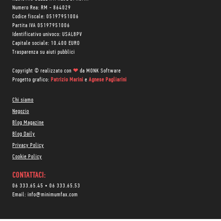
Numero Rea: RM - 864029
Codice fiscale: 05197951006
Partita IVA 05197951006
Identificativo univoco: USAL8PV
Capitale sociale: 10.400 EURO
Trasparenza su aiuti pubblici
Copyright © realizzato con
❤
da
MONK Software
Progetto grafico:
Patrizio Marini
e
Agnese Pagliarini
Chi siamo
Negozio
Blog Magazine
Blog Daily
Privacy Policy
Cookie Policy
CONTATTACI:
06 333.65.45
•
06 333.65.53
Email:
info@minimumfax.com