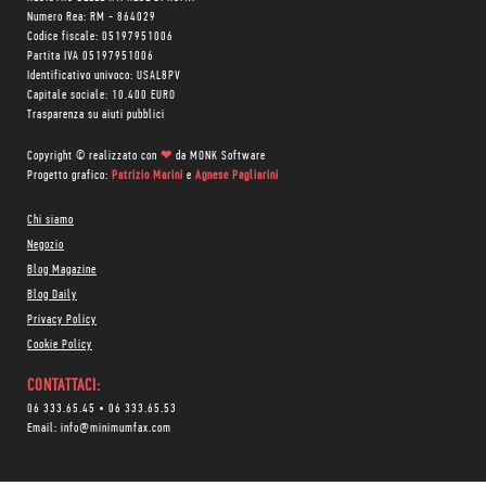
Numero Rea: RM - 864029
Codice fiscale: 05197951006
Partita IVA 05197951006
Identificativo univoco: USAL8PV
Capitale sociale: 10.400 EURO
Trasparenza su aiuti pubblici
Copyright © realizzato con
❤
da
MONK Software
Progetto grafico:
Patrizio Marini
e
Agnese Pagliarini
Chi siamo
Negozio
Blog Magazine
Blog Daily
Privacy Policy
Cookie Policy
CONTATTACI:
06 333.65.45
•
06 333.65.53
Email:
info@minimumfax.com