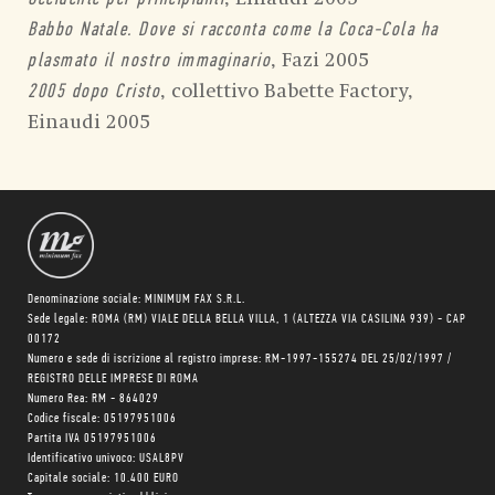
Babbo Natale. Dove si racconta come la Coca-Cola ha
, Fazi 2005
plasmato il nostro immaginario
, collettivo Babette Factory,
2005 dopo Cristo
Einaudi 2005
Denominazione sociale: MINIMUM FAX S.R.L.
Sede legale: ROMA (RM) VIALE DELLA BELLA VILLA, 1 (ALTEZZA VIA CASILINA 939) - CAP
00172
Numero e sede di iscrizione al registro imprese: RM-1997-155274 DEL 25/02/1997 /
REGISTRO DELLE IMPRESE DI ROMA
Numero Rea: RM - 864029
Codice fiscale: 05197951006
Partita IVA 05197951006
Identificativo univoco: USAL8PV
Capitale sociale: 10.400 EURO