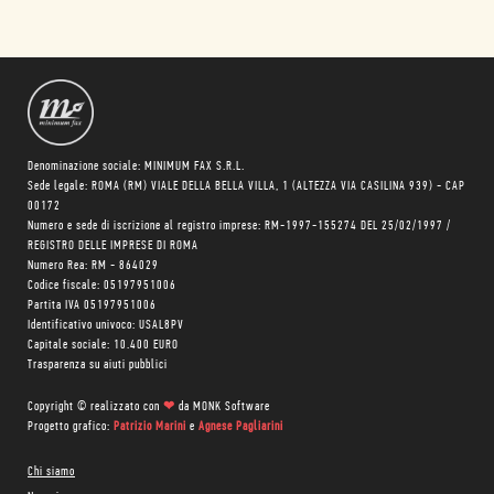
Denominazione sociale: MINIMUM FAX S.R.L.
Sede legale: ROMA (RM) VIALE DELLA BELLA VILLA, 1 (ALTEZZA VIA CASILINA 939) - CAP
00172
Numero e sede di iscrizione al registro imprese: RM-1997-155274 DEL 25/02/1997 /
REGISTRO DELLE IMPRESE DI ROMA
Numero Rea: RM - 864029
Codice fiscale: 05197951006
Partita IVA 05197951006
Identificativo univoco: USAL8PV
Capitale sociale: 10.400 EURO
Trasparenza su aiuti pubblici
Copyright © realizzato con
❤
da
MONK Software
Progetto grafico:
Patrizio Marini
e
Agnese Pagliarini
Chi siamo