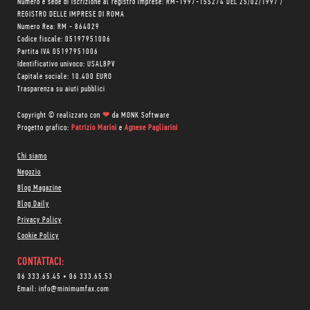
Numero e sede di iscrizione al registro imprese: RM-1997-155274 DEL 25/02/1997 /
REGISTRO DELLE IMPRESE DI ROMA
Numero Rea: RM - 864029
Codice fiscale: 05197951006
Partita IVA 05197951006
Identificativo univoco: USAL8PV
Capitale sociale: 10.400 EURO
Trasparenza su aiuti pubblici
Copyright © realizzato con
❤
da
MONK Software
Progetto grafico:
Patrizio Marini
e
Agnese Pagliarini
Chi siamo
Negozio
Blog Magazine
Blog Daily
Privacy Policy
Cookie Policy
CONTATTACI:
06 333.65.45
•
06 333.65.53
Email:
info@minimumfax.com