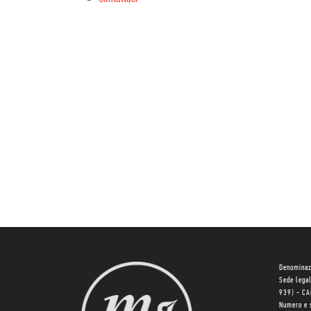
Denominaz
Sede lega
939) - C
Numero e 