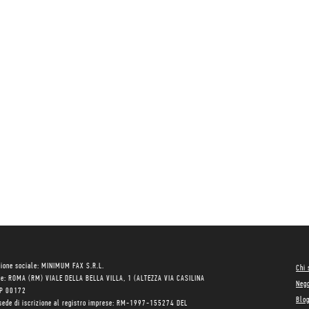
ione sociale: MINIMUM FAX S.R.L.
Chi
le: ROMA (RM) VIALE DELLA BELLA VILLA, 1 (ALTEZZA VIA CASILINA
Neg
AP 00172
Blo
sede di iscrizione al registro imprese: RM-1997-155274 DEL