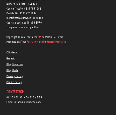
Numero Rea: RM - 864029
Codice fiscale: 05197951006
Partita IVA 05197951006
Identificativo univoco: USAL8PV
Capitale sociale: 10.400 EURO
Trasparenza su aiuti pubblici
Copyright © realizzato con
❤
da
MONK Software
Progetto grafico:
Patrizio Marini
e
Agnese Pagliarini
Chi siamo
Negozio
Blog Magazine
Blog Daily
Privacy Policy
Cookie Policy
CONTATTACI:
06 333.65.45
•
06 333.65.53
Email:
info@minimumfax.com