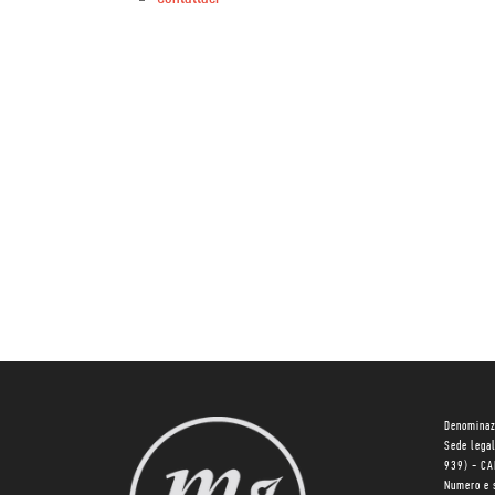
Denominaz
Sede lega
939) - C
Numero e 