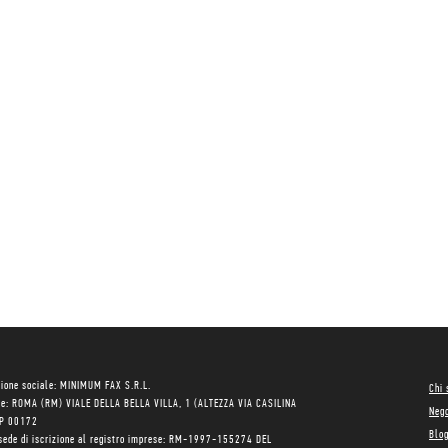
ione sociale: MINIMUM FAX S.R.L.
Chi
le: ROMA (RM) VIALE DELLA BELLA VILLA, 1 (ALTEZZA VIA CASILINA
Neg
AP 00172
Blo
sede di iscrizione al registro imprese: RM-1997-155274 DEL