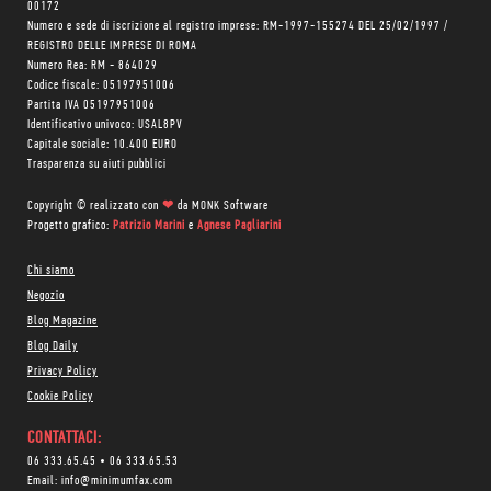
00172
Numero e sede di iscrizione al registro imprese: RM-1997-155274 DEL 25/02/1997 /
REGISTRO DELLE IMPRESE DI ROMA
Numero Rea: RM - 864029
Codice fiscale: 05197951006
Partita IVA 05197951006
Identificativo univoco: USAL8PV
Capitale sociale: 10.400 EURO
Trasparenza su aiuti pubblici
Copyright © realizzato con
❤
da
MONK Software
Progetto grafico:
Patrizio Marini
e
Agnese Pagliarini
Chi siamo
Negozio
Blog Magazine
Blog Daily
Privacy Policy
Cookie Policy
CONTATTACI:
06 333.65.45
•
06 333.65.53
Email:
info@minimumfax.com