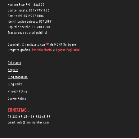
Numero Rea: RM - 864029
Codice fiscale: 05197951006
Partita IVA 05197951006
Identificativo univoco: USAL8PV
Capitale sociale: 10.400 EURO
Trasparenza su aiuti pubblici
Copyright © realizzato con
❤
da
MONK Software
Progetto grafico:
Patrizio Marini
e
Agnese Pagliarini
Chi siamo
Negozio
Blog Magazine
Blog Daily
Privacy Policy
Cookie Policy
CONTATTACI:
06 333.65.45
•
06 333.65.53
Email:
info@minimumfax.com