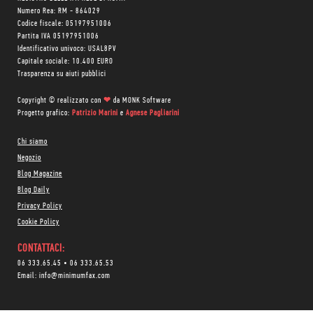
Numero Rea: RM - 864029
Codice fiscale: 05197951006
Partita IVA 05197951006
Identificativo univoco: USAL8PV
Capitale sociale: 10.400 EURO
Trasparenza su aiuti pubblici
Copyright © realizzato con
❤
da
MONK Software
Progetto grafico:
Patrizio Marini
e
Agnese Pagliarini
Chi siamo
Negozio
Blog Magazine
Blog Daily
Privacy Policy
Cookie Policy
CONTATTACI:
06 333.65.45
•
06 333.65.53
Email:
info@minimumfax.com