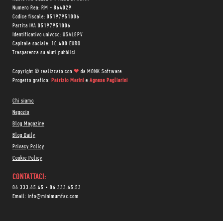
Numero Rea: RM - 864029
Codice fiscale: 05197951006
Partita IVA 05197951006
Identificativo univoco: USAL8PV
Capitale sociale: 10.400 EURO
Trasparenza su aiuti pubblici
Copyright © realizzato con
❤
da
MONK Software
Progetto grafico:
Patrizio Marini
e
Agnese Pagliarini
Chi siamo
Negozio
Blog Magazine
Blog Daily
Privacy Policy
Cookie Policy
CONTATTACI:
06 333.65.45
•
06 333.65.53
Email:
info@minimumfax.com