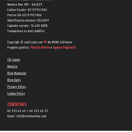
Numero Rea: RM - 864029
Codice fiscale: 05197951006
Partita IVA 05197951006
Identificativo univoco: USAL8PV
Capitale sociale: 10.400 EURO
Trasparenza su aiuti pubblici
Copyright © realizzato con
❤
da
MONK Software
Progetto grafico:
Patrizio Marini
e
Agnese Pagliarini
Chi siamo
Negozio
Blog Magazine
Blog Daily
Privacy Policy
Cookie Policy
CONTATTACI:
06 333.65.45
•
06 333.65.53
Email:
info@minimumfax.com