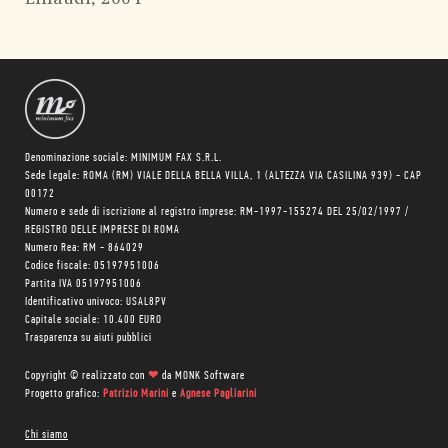
Denominazione sociale: MINIMUM FAX S.R.L.
Sede legale: ROMA (RM) VIALE DELLA BELLA VILLA, 1 (ALTEZZA VIA CASILINA 939) - CAP
00172
Numero e sede di iscrizione al registro imprese: RM-1997-155274 DEL 25/02/1997 /
REGISTRO DELLE IMPRESE DI ROMA
Numero Rea: RM - 864029
Codice fiscale: 05197951006
Partita IVA 05197951006
Identificativo univoco: USAL8PV
Capitale sociale: 10.400 EURO
Trasparenza su aiuti pubblici
Copyright © realizzato con
❤
da
MONK Software
Progetto grafico:
Patrizio Marini
e
Agnese Pagliarini
Chi siamo