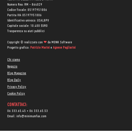
Numero Rea: RM - 864029
Codice fiscale: 05197951006
Partita IVA 05197951006
Identificativo univoco: USAL8PV
Capitale sociale: 10.400 EURO
Trasparenza su aiuti pubblici
Copyright © realizzato con
❤
da
MONK Software
Progetto grafico:
Patrizio Marini
e
Agnese Pagliarini
Chi siamo
Negozio
Blog Magazine
Blog Daily
Privacy Policy
Cookie Policy
CONTATTACI:
06 333.65.45
•
06 333.65.53
Email:
info@minimumfax.com