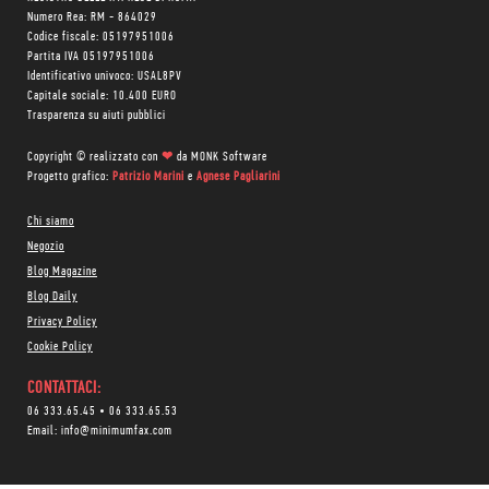
Numero Rea: RM - 864029
Codice fiscale: 05197951006
Partita IVA 05197951006
Identificativo univoco: USAL8PV
Capitale sociale: 10.400 EURO
Trasparenza su aiuti pubblici
Copyright © realizzato con
❤
da
MONK Software
Progetto grafico:
Patrizio Marini
e
Agnese Pagliarini
Chi siamo
Negozio
Blog Magazine
Blog Daily
Privacy Policy
Cookie Policy
CONTATTACI:
06 333.65.45
•
06 333.65.53
Email:
info@minimumfax.com