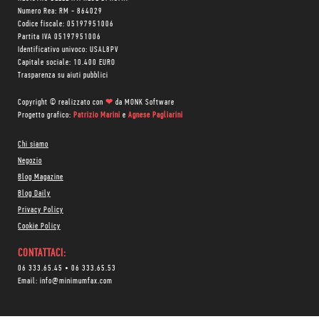
Numero Rea: RM - 864029
Codice fiscale: 05197951006
Partita IVA 05197951006
Identificativo univoco: USAL8PV
Capitale sociale: 10.400 EURO
Trasparenza su aiuti pubblici
Copyright © realizzato con
❤
da
MONK Software
Progetto grafico:
Patrizio Marini
e
Agnese Pagliarini
Chi siamo
Negozio
Blog Magazine
Blog Daily
Privacy Policy
Cookie Policy
CONTATTACI:
06 333.65.45
•
06 333.65.53
Email:
info@minimumfax.com