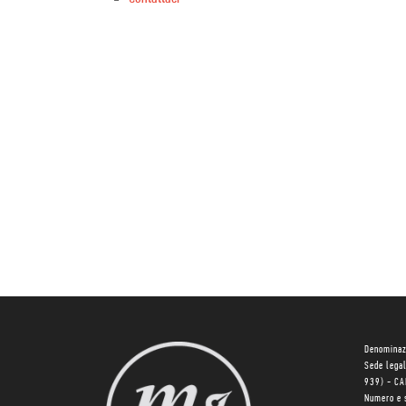
Denominaz
Sede lega
939) - C
Numero e 