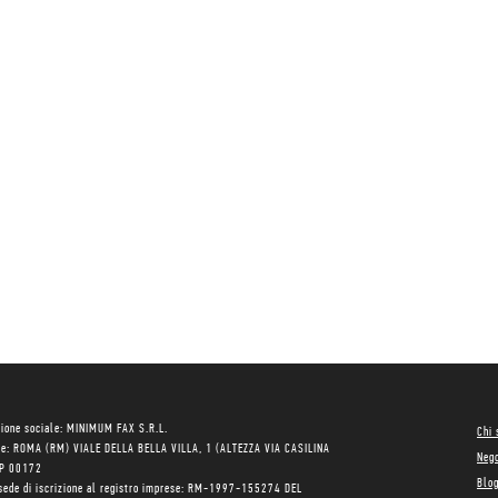
ione sociale: MINIMUM FAX S.R.L.
Chi
le: ROMA (RM) VIALE DELLA BELLA VILLA, 1 (ALTEZZA VIA CASILINA
Neg
AP 00172
Blo
sede di iscrizione al registro imprese: RM-1997-155274 DEL