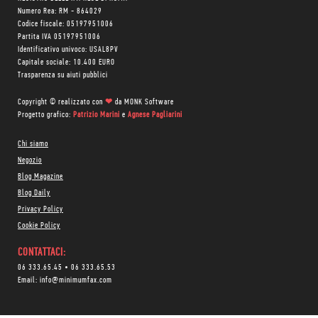
Numero Rea: RM - 864029
Codice fiscale: 05197951006
Partita IVA 05197951006
Identificativo univoco: USAL8PV
Capitale sociale: 10.400 EURO
Trasparenza su aiuti pubblici
Copyright © realizzato con
❤
da
MONK Software
Progetto grafico:
Patrizio Marini
e
Agnese Pagliarini
Chi siamo
Negozio
Blog Magazine
Blog Daily
Privacy Policy
Cookie Policy
CONTATTACI:
06 333.65.45
•
06 333.65.53
Email:
info@minimumfax.com